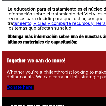
La educación para el tratamiento es el núcleo de
información sobre el tratamiento del VIH y los
recursos para decidir para qué luchar, por qué 
tra
tamiento, y crea y comparte recursos y herr
los temas que afectan su salud.
Obtenga más información sobre una de nuestras ár
últimos materiales de capacitación:
Together we can do more!
Whether you’re a philanthropist looking to make 
dollar counts! We can carry out this strategic pl
Donate here!