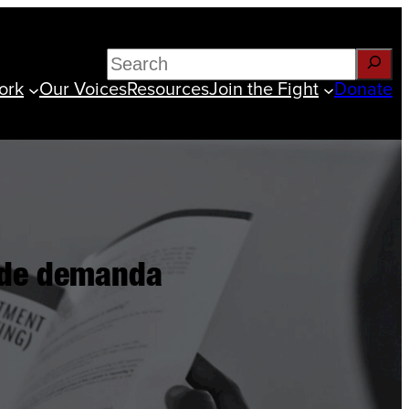
Search
ork
Our Voices
Resources
Join the Fight
Donate
n de demanda