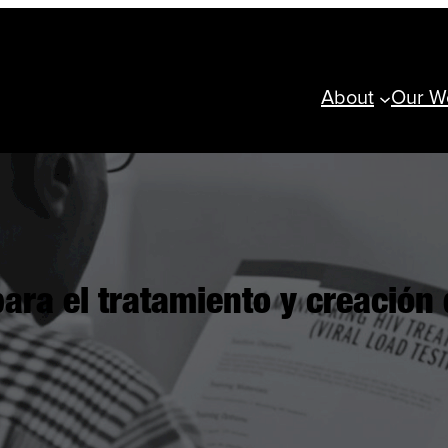
About
Our W
ara el tratamiento y creació