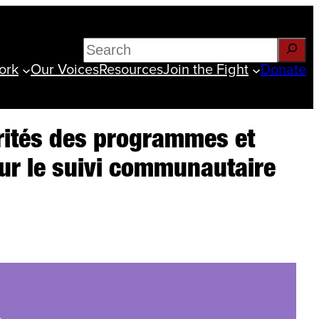
Search
ork
Our Voices
Resources
Join the Fight
Donate
orités des programmes et
our le suivi communautaire