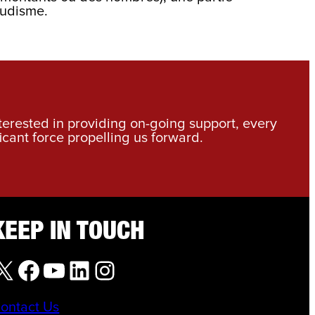
ludisme.
nterested in providing on-going support, every
icant force propelling us forward.
KEEP IN TOUCH
X
Facebook
YouTube
LinkedIn
Instagram
ontact Us