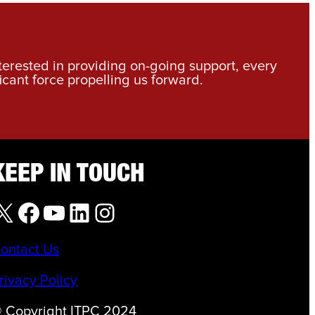
nterested in providing on-going support, every
icant force propelling us forward.
KEEP IN TOUCH
X
Facebook
YouTube
LinkedIn
Instagram
ontact Us
rivacy Policy
 Copyright ITPC 2024