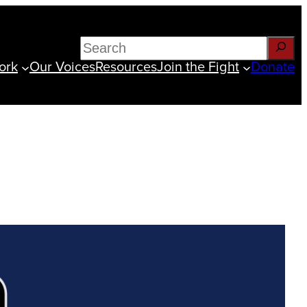
Search
ork
Our Voices
Resources
Join the Fight
Donate