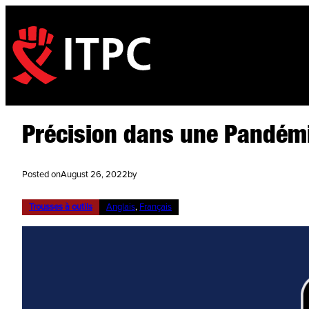
Précision dans une Pandém
Posted on
August 26, 2022
by
Trousses à outils
Anglais
, 
Français