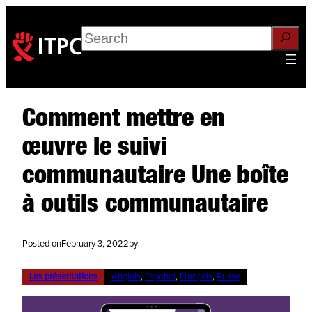
Search
Comment mettre en
œuvre le suivi
communautaire Une boîte
à outils communautaire
Posted on
February 3, 2022
by
Les présentations
Anglais
, 
Espanol
, 
Français
, 
Russe