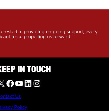
nterested in providing on-going support, every
icant force propelling us forward.
KEEP IN TOUCH
X
Facebook
YouTube
LinkedIn
Instagram
ontact Us
rivacy Policy