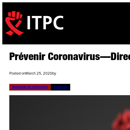
Prévenir Coronavirus—Dire
Posted on
March 25, 2020
by
Rapports et mémoires
Français