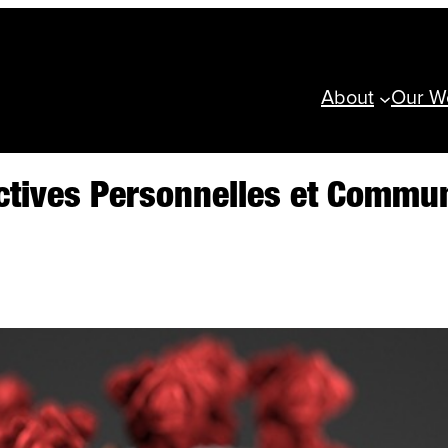
About
Our W
ctives Personnelles et Commu