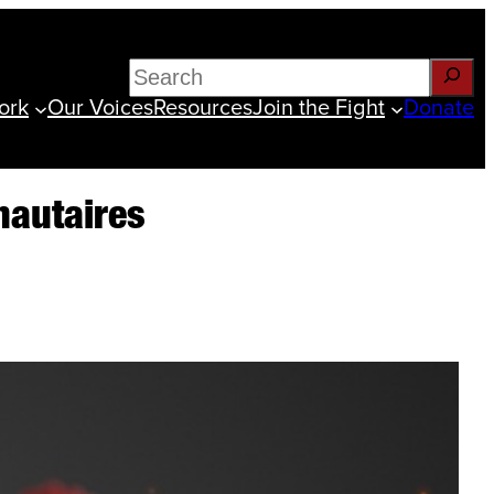
Search
ork
Our Voices
Resources
Join the Fight
Donate
nautaires